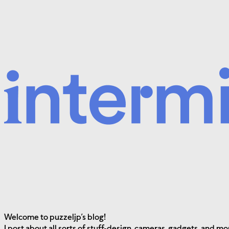
Welcome to
puzzeljp’s blog!
I post about all sorts of stuff-design, cameras, gadgets, and mo